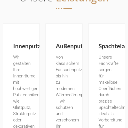
Innenputzarbeiten
Außenputzarbeiten
Spachtelar
Wir
Von
Unsere
gestalten
klassischem
Fachkräfte
Ihre
Fassadenputz
sorgen
Innenräume
bis hin
für
mit
zu
makellose
hochwertigen
modernen
Oberflächen
Putztechniken
Wärmedämmputzen
durch
wie
– wir
präzise
Glattputz,
schützen
Spachteltechnik
Strukturputz
und
ideal als
oder
verschönern
Vorbereitung
dekorativen
Ihr
für