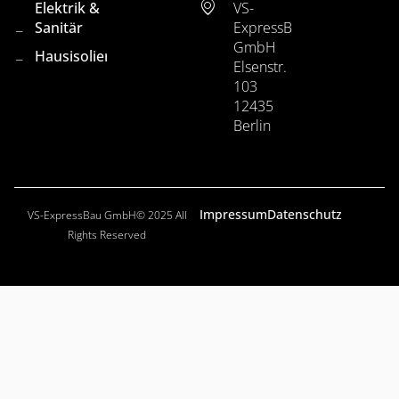
Elektrik &
VS-
Sanitär
ExpressBau
GmbH
Hausisolierung
Elsenstr.
103
12435
Berlin
Impressum
Datenschutz
VS-ExpressBau GmbH© 2025 All
Rights Reserved