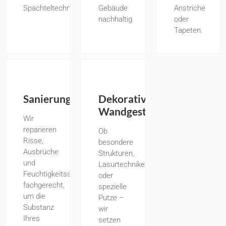
Spachteltechniken.
Gebäude
Anstriche
nachhaltig.
oder
Tapeten.
Sanierungsarbeiten
Dekorative
Wandgestaltung
Wir
reparieren
Ob
Risse,
besondere
Ausbrüche
Strukturen,
und
Lasurtechniken
Feuchtigkeitsschäden
oder
fachgerecht,
spezielle
um die
Putze –
Substanz
wir
Ihres
setzen